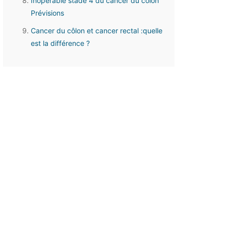
Inopérable stade 4 du cancer du colon
Prévisions
Cancer du côlon et cancer rectal :quelle
est la différence ?