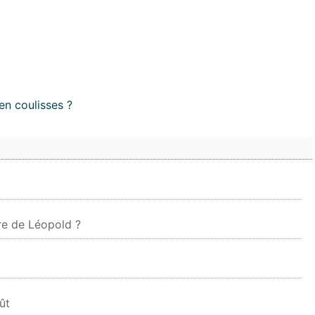
en coulisses ?
re de Léopold ?
ût