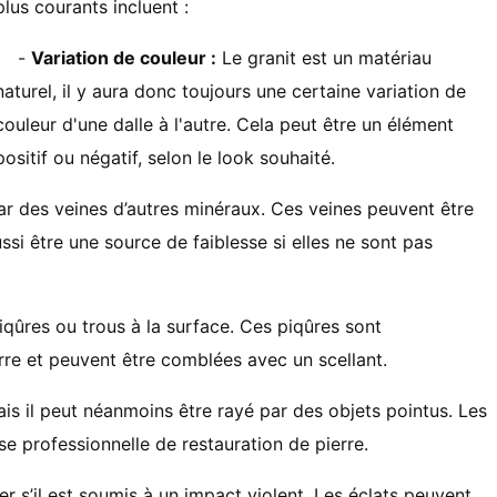
plus courants incluent :
-
Variation de couleur :
Le granit est un matériau
naturel, il y aura donc toujours une certaine variation de
couleur d'une dalle à l'autre. Cela peut être un élément
positif ou négatif, selon le look souhaité.
ar des veines d’autres minéraux. Ces veines peuvent être
ssi être une source de faiblesse si elles ne sont pas
iqûres ou trous à la surface. Ces piqûres sont
erre et peuvent être comblées avec un scellant.
ais il peut néanmoins être rayé par des objets pointus. Les
e professionnelle de restauration de pierre.
ser s’il est soumis à un impact violent. Les éclats peuvent