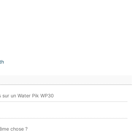
th
s sur un Water Pik WP30
même chose ?