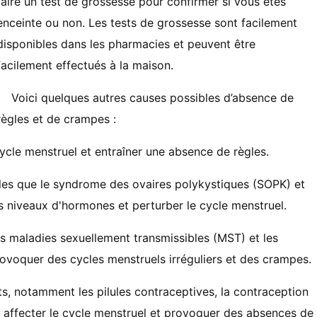
faire un test de grossesse pour confirmer si vous êtes
enceinte ou non. Les tests de grossesse sont facilement
disponibles dans les pharmacies et peuvent être
facilement effectués à la maison.
Voici quelques autres causes possibles d’absence de
règles et de crampes :
cycle menstruel et entraîner une absence de règles.
lles que le syndrome des ovaires polykystiques (SOPK) et
s niveaux d'hormones et perturber le cycle menstruel.
les maladies sexuellement transmissibles (MST) et les
provoquer des cycles menstruels irréguliers et des crampes.
, notamment les pilules contraceptives, la contraception
t affecter le cycle menstruel et provoquer des absences de