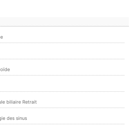
ie
roïde
e biliaire Retrait
ie des sinus