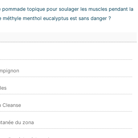
une pommade topique pour soulager les muscles pendant la
de méthyle menthol eucalyptus est sans danger ?
ampignon
les
n Cleanse
utanée du zona