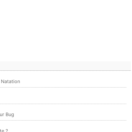
 Natation
eur Bug
te ?