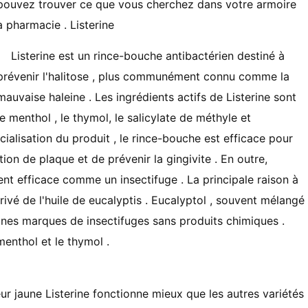
pouvez trouver ce que vous cherchez dans votre armoire
à pharmacie . Listerine
Listerine est un rince-bouche antibactérien destiné à
prévenir l'halitose , plus communément connu comme la
mauvaise haleine . Les ingrédients actifs de Listerine sont
le menthol , le thymol, le salicylate de méthyle et
cialisation du produit , le rince-bouche est efficace pour
tion de plaque et de prévenir la gingivite . En outre,
ent efficace comme un insectifuge . La principale raison à
érivé de l'huile de eucalyptis . Eucalyptol , souvent mélangé
taines marques de insectifuges sans produits chimiques .
enthol et le thymol .
leur jaune Listerine fonctionne mieux que les autres variétés