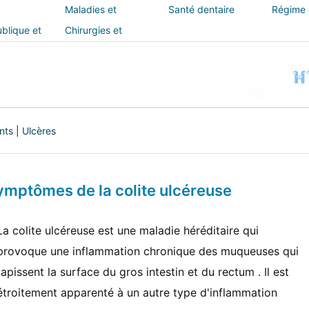
Maladies et
Santé dentaire
Régime e
traitements
blique et
Chirurgies et
interventions
nts
|
Ulcères
mptômes de la colite ulcéreuse
La colite ulcéreuse est une maladie héréditaire qui
provoque une inflammation chronique des muqueuses qui
tapissent la surface du gros intestin et du rectum . Il est
étroitement apparenté à un autre type d'inflammation