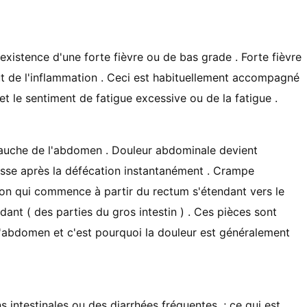
xistence d'une forte fièvre ou de bas grade . Forte fièvre
t de l'inflammation . Ceci est habituellement accompagné
 et le sentiment de fatigue excessive ou de la fatigue .
gauche de l'abdomen . Douleur abdominale devient
esse après la défécation instantanément . Crampe
on qui commence à partir du rectum s'étendant vers le
ant ( des parties du gros intestin ) . Ces pièces sont
'abdomen et c'est pourquoi la douleur est généralement
intestinales ou des diarrhées fréquentes .; ce qui est