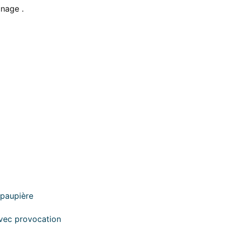
gnage .
 paupière
avec provocation