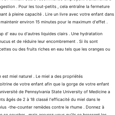
estion . Pour les tout-petits , cela entraîne la fermeture
ant à pleine capacité . Lire un livre avec votre enfant dans
y maintenir environ 15 minutes pour le maximum d'effet .
 d' eau ou d'autres liquides clairs . Une hydratation
ucus et de réduire leur encombrement . Si ils sont
cettes ou des fruits riches en eau tels que les oranges ou
est miel naturel . Le miel a des propriétés
oitrine de votre enfant afin que la gorge de votre enfant
université de Pennsylvania State University of Medicine a
ts âgés de 2 à 18 classé l'efficacité du miel dans le
 plus -the-counter remèdes contre le rhume . Donnez à
de se coucher , mais assurez-vous qu'ils se brossent les