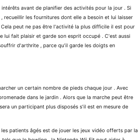
intérêts avant de planifier des activités pour la jour . Si
 recueillir les fournitures dont elle a besoin et lui laisser
ela peut ne pas être l'activité la plus difficile il est pour
ue lui fait plaisir et garde son esprit occupé . C'est aussi
uffrir d'arthrite , parce qu'il garde les doigts en
marcher un certain nombre de pieds chaque jour . Avec
ne promenade dans le jardin . Alors que la marche peut être
l sera un participant plus disposés s'il est en mesure de
les patients âgés est de jouer les jeux vidéo offerts par la
 tels que le bowling , la Nintendo Wii Fit peut aider à