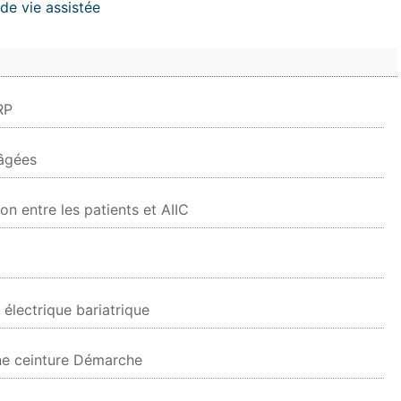
de vie assistée
RP
 âgées
n entre les patients et AIIC
 électrique bariatrique
une ceinture Démarche