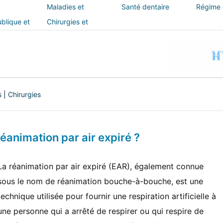
Maladies et
Santé dentaire
Régime e
traitements
blique et
Chirurgies et
interventions
s
|
Chirurgies
éanimation par air expiré ?
La réanimation par air expiré (EAR), également connue
sous le nom de réanimation bouche-à-bouche, est une
technique utilisée pour fournir une respiration artificielle à
une personne qui a arrêté de respirer ou qui respire de