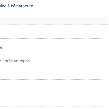
ine à hématocrite
re
le après un repas