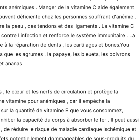
ients anémiques . Manger de la vitamine C aide également
 souvent déficiente chez les personnes souffrant d'anémie .
ire la peau , des tendons et des ligaments . La vitamine C
contre l'infection et renforce le système immunitaire . La
à la réparation de dents , les cartilages et bones.You
ls que les agrumes , la papaye, les bleuets, les poivrons
et ananas .
, le cœur et les nerfs de circulation et protège la
une vitamine pour anémiques , car il empêche la
sur ​​la quantité de vitamine E que vous consommez,
hiber la capacité du corps à absorber le fer . Il peut aussi
, de réduire le risque de maladie cardiaque ischémique et
effets potentiellement dommageables de sous-produits du