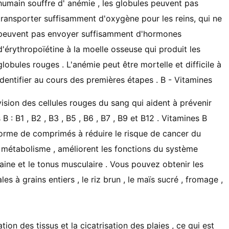
humain souffre d' anémie , les globules peuvent pas
transporter suffisamment d'oxygène pour les reins, qui ne
peuvent pas envoyer suffisamment d'hormones
d'érythropoïétine à la moelle osseuse qui produit les
globules rouges . L'anémie peut être mortelle et difficile à
identifier au cours des premières étapes . B - Vitamines
vision des cellules rouges du sang qui aident à prévenir
s B : B1 , B2 , B3 , B5 , B6 , B7 , B9 et B12 . Vitamines B
orme de comprimés à réduire le risque de cancer du
 métabolisme , améliorent les fonctions du système
aine et le tonus musculaire . Vous pouvez obtenir les
es à grains entiers , le riz brun , le maïs sucré , fromage ,
ion des tissus et la cicatrisation des plaies , ce qui est