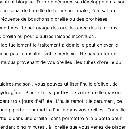
sentent bloquée. Trop de cérumen se développe en raison
d'un canal de l'oreille de forme anormale , l'utilisation
fréquente de bouchons d'oreille ou des prothèses
auditives , le nettoyage des oreilles avec des tampons
d'oreille ou pour d'autres raisons inconnues .
Habituellement le traitement à domicile peut enlever le
ionne pas , consultez votre médecin . Ne pas tenter de
mucus provenant de vos oreilles , les tubes d'oreille ou
laires maison . Vous pouvez utiliser l'huile d'olive , de
hydrogène . Placez trois gouttes de votre oreille maison
ant trois jours d'affilée . L'huile ramollit le cérumen , ce
une pipette pour mettre l'huile dans vos oreilles . Travailler
d'huile dans une oreille , sans permettre à la pipette pour
é pendant cinq minutes , à l'oreille que vous venez de placer