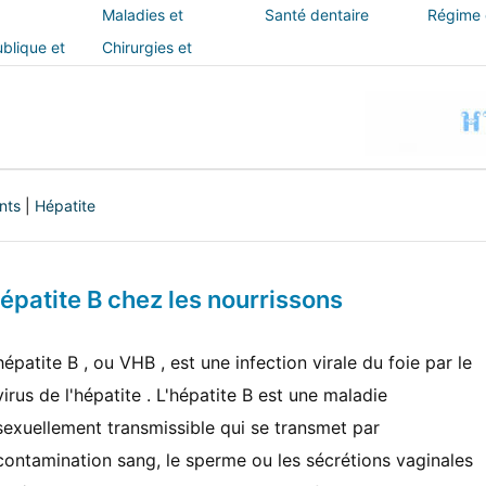
Maladies et
Santé dentaire
Régime e
traitements
blique et
Chirurgies et
interventions
nts
|
Hépatite
épatite B chez les nourrissons
hépatite B , ou VHB , est une infection virale du foie par le
virus de l'hépatite . L'hépatite B est une maladie
sexuellement transmissible qui se transmet par
contamination sang, le sperme ou les sécrétions vaginales