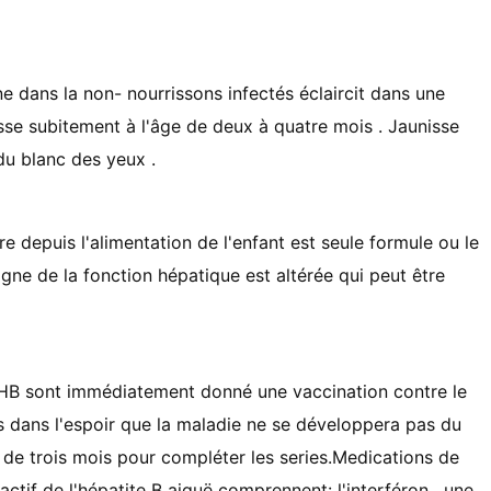
ne dans la non- nourrissons infectés éclaircit dans une
isse subitement à l'âge de deux à quatre mois . Jaunisse
du blanc des yeux .
e depuis l'alimentation de l'enfant est seule formule ou le
signe de la fonction hépatique est altérée qui peut être
VHB sont immédiatement donné une vaccination contre le
 dans l'espoir que la maladie ne se développera pas du
lus de trois mois pour compléter les series.Medications de
actif de l'hépatite B aiguë comprennent: l'interféron , une