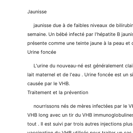
Jaunisse
jaunisse due à de faibles niveaux de bilirubi
semaine. Un bébé infecté par l'hépatite B jaun
présente comme une teinte jaune à la peau et 
Urine foncée
L'urine du nouveau-né est généralement clair
lait maternel et de l'eau . Urine foncée est un 
causée par le VHB.
Traitement et la prévention
nourrissons nés de mères infectées par le 
VHB long avec un tir du VHB immunoglobulines
tout . Il est suivi par trois autres injections p
vaccination du VHB utilisés pour traiter un cas 