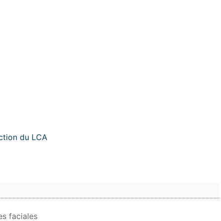
ction du LCA
es faciales