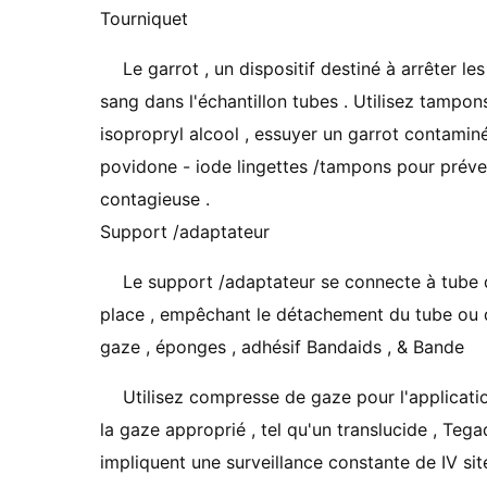
Tourniquet
Le garrot , un dispositif destiné à arrêter l
sang dans l'échantillon tubes . Utilisez tamp
isopropryl alcool , essuyer un garrot contaminés
povidone - iode lingettes /tampons pour préve
contagieuse .
Support /adaptateur
Le support /adaptateur se connecte à tube de
place , empêchant le détachement du tube ou de
gaze , éponges , adhésif Bandaids , & Bande
Utilisez compresse de gaze pour l'application 
la gaze approprié , tel qu'un translucide , Tega
impliquent une surveillance constante de IV si