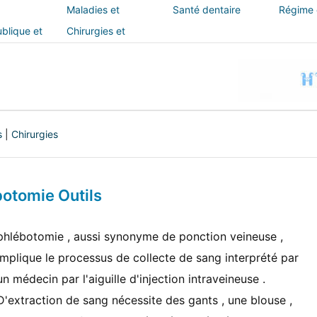
Maladies et
Santé dentaire
Régime e
traitements
blique et
Chirurgies et
interventions
s
|
Chirurgies
otomie Outils
phlébotomie , aussi synonyme de ponction veineuse ,
implique le processus de collecte de sang interprété par
un médecin par l'aiguille d'injection intraveineuse .
D'extraction de sang nécessite des gants , une blouse ,