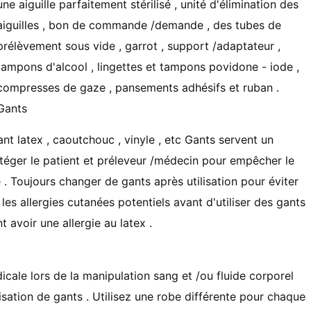
une aiguille parfaitement stérilisé , unité d'élimination des
aiguilles , bon de commande /demande , des tubes de
prélèvement sous vide , garrot , support /adaptateur ,
tampons d'alcool , lingettes et tampons povidone - iode ,
compresses de gaze , pansements adhésifs et ruban .
Gants
 latex , caoutchouc , vinyle , etc Gants servent un
téger le patient et préleveur /médecin pour empêcher le
e . Toujours changer de gants après utilisation pour éviter
es allergies cutanées potentiels avant d'utiliser des gants
 avoir une allergie au latex .
cale lors de la manipulation sang et /ou fluide corporel
isation de gants . Utilisez une robe différente pour chaque