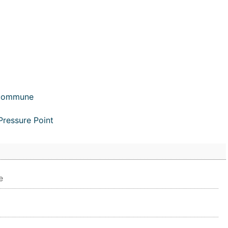
r commune
Pressure Point
e