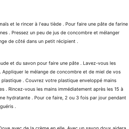
ïs et le rincer à l'eau tiède . Pour faire une pâte de farine
aines . Pressez un peu de jus de concombre et mélanger
ge de côté dans un petit récipient .
aude et du savon pour faire une pâte . Lavez-vous les
er. Appliquer le mélange de concombre et de miel de vos
 plastique . Couvrez votre plastique enveloppé mains
utes . Rincez-vous les mains immédiatement après les 15 à
e hydratante . Pour ce faire, 2 ou 3 fois par jour pendant
guéris .
ove avec de la crème en elle. Avec un savon doux aidera