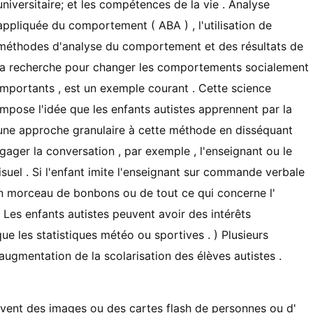
universitaire; et les compétences de la vie . Analyse
appliquée du comportement ( ABA ) , l'utilisation de
méthodes d'analyse du comportement et des résultats de
la recherche pour changer les comportements socialement
importants , est un exemple courant . Cette science
impose l'idée que les enfants autistes apprennent par la
t une approche granulaire à cette méthode en disséquant
ngager la conversation , par exemple , l'enseignant ou le
isuel . Si l'enfant imite l'enseignant sur ​​commande verbale
n morceau de bonbons ou de tout ce qui concerne l'
( Les enfants autistes peuvent avoir des intérêts
que les statistiques météo ou sportives . ) Plusieurs
'augmentation de la scolarisation des élèves autistes .
ouvent des images ou des cartes flash de personnes ou d'