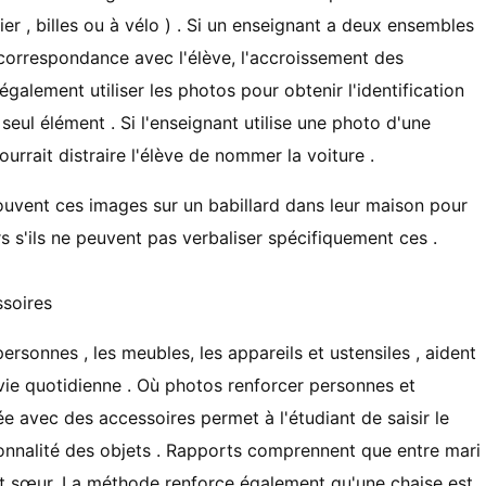
cier , billes ou à vélo ) . Si un enseignant a deux ensembles
 correspondance avec l'élève, l'accroissement des
également utiliser les photos pour obtenir l'identification
seul élément . Si l'enseignant utilise une photo d'une
ourrait distraire l'élève de nommer la voiture .
souvent ces images sur un babillard dans leur maison pour
irs s'ils ne peuvent pas verbaliser spécifiquement ces .
soires
rsonnes , les meubles, les appareils et ustensiles , aident
a vie quotidienne . Où photos renforcer personnes et
ée avec des accessoires permet à l'étudiant de saisir le
ionnalité des objets . Rapports comprennent que entre mari
re et sœur. La méthode renforce également qu'une chaise est